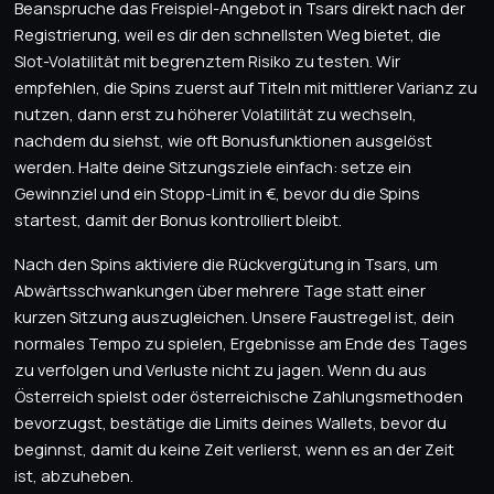
Beanspruche das Freispiel-Angebot in Tsars direkt nach der
Registrierung, weil es dir den schnellsten Weg bietet, die
Slot-Volatilität mit begrenztem Risiko zu testen. Wir
empfehlen, die Spins zuerst auf Titeln mit mittlerer Varianz zu
nutzen, dann erst zu höherer Volatilität zu wechseln,
nachdem du siehst, wie oft Bonusfunktionen ausgelöst
werden. Halte deine Sitzungsziele einfach: setze ein
Gewinnziel und ein Stopp-Limit in €, bevor du die Spins
startest, damit der Bonus kontrolliert bleibt.
Nach den Spins aktiviere die Rückvergütung in Tsars, um
Abwärtsschwankungen über mehrere Tage statt einer
kurzen Sitzung auszugleichen. Unsere Faustregel ist, dein
normales Tempo zu spielen, Ergebnisse am Ende des Tages
zu verfolgen und Verluste nicht zu jagen. Wenn du aus
Österreich spielst oder österreichische Zahlungsmethoden
bevorzugst, bestätige die Limits deines Wallets, bevor du
beginnst, damit du keine Zeit verlierst, wenn es an der Zeit
ist, abzuheben.