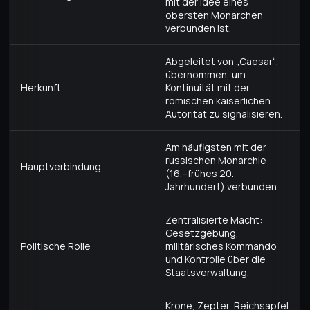
mit der Idee eines
Installieren Sie zuerst unsere mobile App und
07
obersten Monarchen
melden Sie sich dann an, um Ihre bevorzugten
verbunden ist.
imperialen Automatensitzungen auf Handy,
Tablet und Desktop synchron zu halten.
Abgeleitet von „Caesar“,
übernommen, um
Werden Sie ein VIP bei Tsars: Exklusive
08
Herkunft
Kontinuität mit der
Belohnungen mit klaren Schritten
römischen kaiserlichen
Autorität zu signalisieren.
Wählen Sie Karten- oder Banküberweisungen mit
09
3D Secure und halten Sie Ihr Konto mit Zwei-
Schritt-Verifizierung für jede Anmeldung und
Am häufigsten mit der
Auszahlungsanfrage gesperrt.
russischen Monarchie
Hauptverbindung
(16.–frühes 20.
Legen Sie klare Geld- und Zeitlimits fest, bevor Sie
10
Jahrhundert) verbunden.
spielen, und halten Sie diese für die gesamte
Sitzung fest.
Zentralisierte Macht:
Gesetzgebung,
Wählen Sie ein russisch-imperiales Automaten-
11
Politische Rolle
militärisches Kommando
Set und spielen Sie es zuerst im Demo-Modus,
und Kontrolle über die
dann begrenzen Sie Sitzungen auf 20–30 Minuten
Staatsverwaltung.
mit einem festen Verluststopp.
Häufig gestellte Fragen
12
Krone, Zepter, Reichsapfel