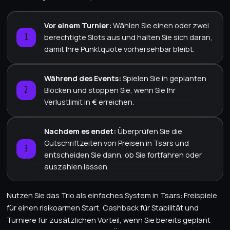
Vor einem Turnier:
Wählen Sie einen oder zwei
berechtigte Slots aus und halten Sie sich daran,
damit Ihre Punktquote vorhersehbar bleibt.
Während des Events:
Spielen Sie in geplanten
Blöcken und stoppen Sie, wenn Sie Ihr
Verlustlimit in € erreichen.
Nachdem es endet:
Überprüfen Sie die
Gutschriftzeiten von Preisen in Tsars und
entscheiden Sie dann, ob Sie fortfahren oder
auszahlen lassen.
Nutzen Sie das Trio als einfaches System in Tsars: Freispiele
für einen risikoarmen Start, Cashback für Stabilität und
Turniere für zusätzlichen Vorteil, wenn Sie bereits geplant