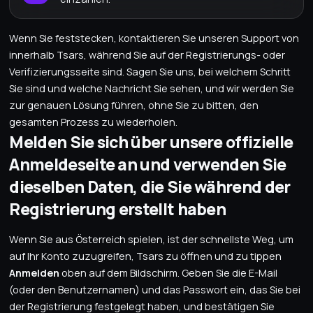
Wenn Sie feststecken, kontaktieren Sie unseren Support von
innerhalb Tsars, während Sie auf der Registrierungs- oder
Verifizierungsseite sind. Sagen Sie uns, bei welchem Schritt
Sie sind und welche Nachricht Sie sehen, und wir werden Sie
zur genauen Lösung führen, ohne Sie zu bitten, den
gesamten Prozess zu wiederholen.
Melden Sie sich über unsere offizielle
Anmeldeseite an und verwenden Sie
dieselben Daten, die Sie während der
Registrierung erstellt haben
Wenn Sie aus Österreich spielen, ist der schnellste Weg, um
auf Ihr Konto zuzugreifen, Tsars zu öffnen und zu tippen
Anmelden
oben auf dem Bildschirm. Geben Sie die E-Mail
(oder den Benutzernamen) und das Passwort ein, das Sie bei
der Registrierung festgelegt haben, und bestätigen Sie