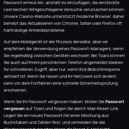
Passwort erneut ein, anstatt es einzufügen, da versteckte
Leerzeichen fehlgeschlagene Versuche verursachen können.
Unsere Casino-Website unterstützt moderne Browser, daher
behebt das Aktualisieren von Chrome, Safari oder Firefox oft
hartnäckige Anmeldeprobleme.
Auf dem Mobilgerät ist der Prozess derselbe, aber wir
empfehlen die Verwendung eines Passwort-Managers, wenn
Sie regelmäßig zwischen Geräten wechseln. Bei Tsars können
Sie auch auf Ihrem persönlichen Telefon angemeldet bleiben
für schnelleren Zugriff, aber nur, wenn Ihre Bildschirmsperre
aktiviert ist. Wenn Sie reisen und Ihr Netzwerk sich ändert,
kann vor dem Fortfahren eine schnelle Sicherheitsprüfung
erscheinen.
Wenn Sie Ihr Passwort vergessen haben, klicken Sie
Passwort
vergessen
auf Tsars und folgen Sie dem E-Mail-Reset-Link.
Legen Sie ein neues Passwort mit einer Mischung aus
Buchstaben und Zahlen fest, und vermeiden Sie die