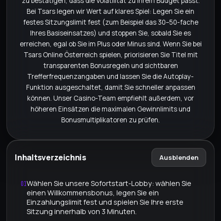
zu bestätigen, dass die Volatilität zu Ihrem Budget passt.
Bei Tsars legen wir Wert auf klares Spiel: Legen Sie ein
festes Sitzungslimit fest (zum Beispiel das 30–50-fache
Ihres Basiseinsatzes) und stoppen Sie, sobald Sie es
erreichen, egal ob Sie im Plus oder Minus sind. Wenn Sie bei
Tsars Online Österreich spielen, priorisieren Sie Titel mit
transparenten Bonusregeln und sichtbaren
Trefferfrequenzangaben und lassen Sie die Autoplay-
Funktion ausgeschaltet, damit Sie schneller anpassen
können. Unser Casino-Team empfiehlt außerdem, vor
höheren Einsätzen die maximalen Gewinnlimits und
Bonusmultiplikatoren zu prüfen.
Inhaltsverzeichnis
Ausblenden
Wählen Sie unsere Sofortstart-Lobby: wählen Sie
01
einen Willkommensbonus, legen Sie ein
Einzahlungslimit fest und spielen Sie Ihre erste
Sitzung innerhalb von 3 Minuten.