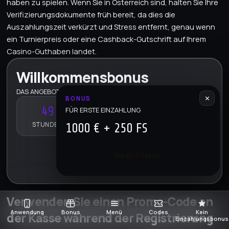
haben zu spielen. Wenn Sie in Österreich sind, halten Sie Ihre
Verifizierungsdokumente früh bereit, da dies die
Auszahlungszeit verkürzt und Stress entfernt, genau wenn
ein Turnierpreis oder eine Cashback-Gutschrift auf Ihrem
Casino-Guthaben landet.
Willkommensbonus
DAS ANGEBOT IST GÜLTIG:
BONUS
49
59
42
FÜR ERSTE EINZAHLUNG
1000 € + 250 FS
STUNDEN
MINUTEN
SEKUNDEN
Registrieren
Bonus erhalten
Verwenden Sie einen Promo-Code an
Anwendung
Bonus
Menü
Codes
Kein
der Kasse während der Registrierung
Einzahlungsbonus