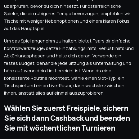
überprüfen, bevor du dich hinsetzt. Für österreichische
Spieler, die ein ruhigeres Tempo bevorzugen, empfehlen wir
Tische mit weniger Nebenoptionen und einem klaren Fokus
auf das Hauptspiel.
Um das Spiel angenehm zu halten, bietet Tsars dir einfache
Kontrollwerkzeuge: setze Einzahlungslimits, Verlustlimits und
Abkühlungsphasen und halte dich daran. Verwende ein
festes Budget, behandle jede Sitzung als Unterhaltung und
höre auf, wenn dein Limit erreicht ist. Wenn du eine
konsistente Routine möchtest, wähle einen Slot-Typ, ein
Tischspiel und einen Live-Raum, dann wechsle zwischen
ihnen, anstatt alles auf einmal auszuprobieren.
Wählen Sie zuerst Freispiele, sichern
Sie sich dann Cashback und beenden
Sie mit wöchentlichen Turnieren