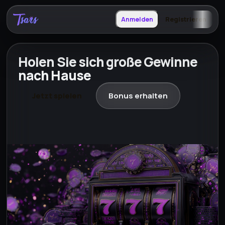
Anmelden
Registrieren
Holen Sie sich große Gewinne
nach Hause
Jetzt spielen
Bonus erhalten