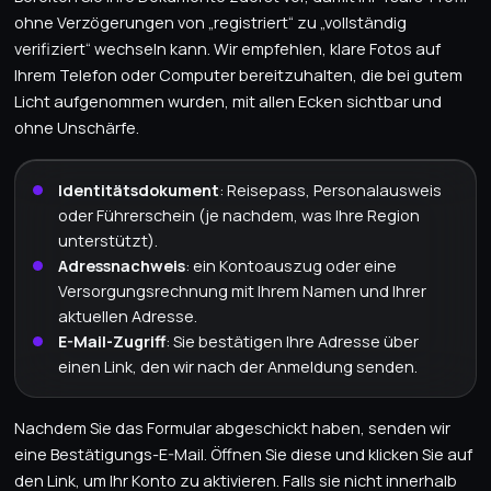
ohne Verzögerungen von „registriert“ zu „vollständig
verifiziert“ wechseln kann. Wir empfehlen, klare Fotos auf
Ihrem Telefon oder Computer bereitzuhalten, die bei gutem
Licht aufgenommen wurden, mit allen Ecken sichtbar und
ohne Unschärfe.
Identitätsdokument
: Reisepass, Personalausweis
oder Führerschein (je nachdem, was Ihre Region
unterstützt).
Adressnachweis
: ein Kontoauszug oder eine
Versorgungsrechnung mit Ihrem Namen und Ihrer
aktuellen Adresse.
E-Mail-Zugriff
: Sie bestätigen Ihre Adresse über
einen Link, den wir nach der Anmeldung senden.
Nachdem Sie das Formular abgeschickt haben, senden wir
eine Bestätigungs-E-Mail. Öffnen Sie diese und klicken Sie auf
den Link, um Ihr Konto zu aktivieren. Falls sie nicht innerhalb