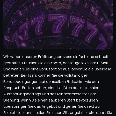
Wir haben unseren Eröffnungsprozess einfach und schnell
gestaltet: Erstellen Sie ein Konto, bestätigen Sie Ihre E-Mail
und wählen Sie eine Bonusoption aus, bevor Sie die Spielhalle
betreten. Bei Tsars können Sie die vollständigen
Bonusbedingungen auf demselben Bildschirm wie den
Anspruch-Button sehen, einschließlich des maximalen
Auszahlungsbetrags und des Mindesteinsatzes pro
Drehung. Wenn Sie einen sauberen Start bevorzugen,
überspringen Sie das Angebot und gehen Sie direkt zur
Spieleliste, dann stellen Sie einen Sitzungstimer ein, damit Sie