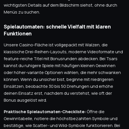
wichtigsten Details auf dem Bildschirm siehst, ohne durch
Menüs zu suchen.
Spielautomaten: schnelle Vielfalt mit klaren
Funktionen
Unsere Casino-Fläche ist vollgepackt mit Walzen, die
klassische Drei-Reihen-Layouts, moderne Videoformate und
feature-reiche Titel mit Bonusrunden abdecken. Bei Tsars
kannst du ruhigere Spiele mit häufigen kleinen Gewinnen
oder höher-variante Optionen wählen, die mehr schwanken
können. Wenn du unsicher bist, beginne mit niedrigeren
Einsätzen, beobachte 30 bis 50 Drehungen und erhöhe
deinen Einsatz erst, nachdem du verstehst, wie oft der
Bonus ausgelöst wird.
Praktische Spielautomaten-Checkliste:
Öffne die
Gewinntabelle, notiere die höchstbezahlten Symbole und
bestätige, wie Scatter- und Wild-Symbole funktionieren. Bei