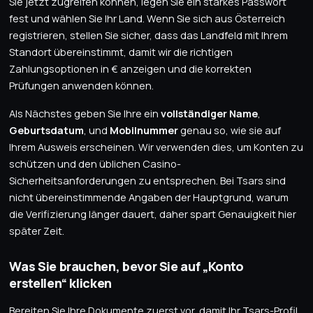
Sie jetzt zugreifen können, legen Sie ein starkes Passwort
fest und wählen Sie Ihr Land. Wenn Sie sich aus Österreich
registrieren, stellen Sie sicher, dass das Landfeld mit Ihrem
Standort übereinstimmt, damit wir die richtigen
Zahlungsoptionen in € anzeigen und die korrekten
Prüfungen anwenden können.
Als Nächstes geben Sie Ihre ein
vollständiger Name
,
Geburtsdatum
, und
Mobilnummer
genau so, wie sie auf
Ihrem Ausweis erscheinen. Wir verwenden dies, um Konten zu
schützen und den üblichen Casino-
Sicherheitsanforderungen zu entsprechen. Bei Tsars sind
nicht übereinstimmende Angaben der Hauptgrund, warum
die Verifizierung länger dauert, daher spart Genauigkeit hier
später Zeit.
Was Sie brauchen, bevor Sie auf „Konto
erstellen“ klicken
Bereiten Sie Ihre Dokumente zuerst vor, damit Ihr Tsars-Profil